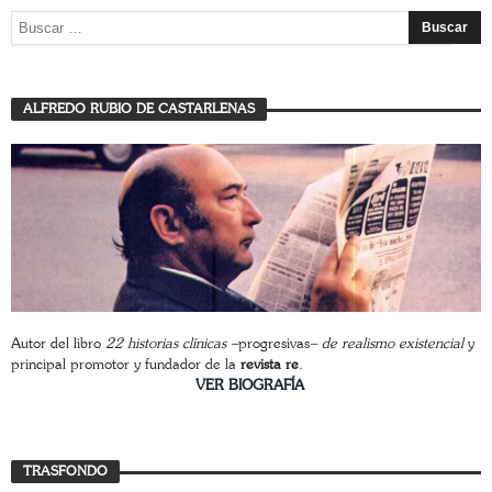
ALFREDO RUBIO DE CASTARLENAS
Autor del libro
22 historias clínicas –
progresivas
– de realismo existencial
y
principal promotor y fundador de la
revista re
.
________________________
VER BIOGRAFÍA
Trasfondo
TRASFONDO
JAVIER BUSTAMANTE
7 JULIO, 2026