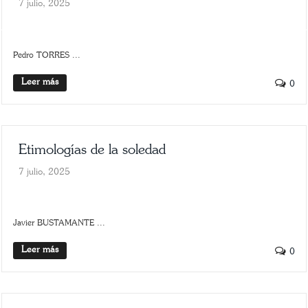
7 julio, 2025
POLÍTICA
SCROLLER
Pedro TORRES ...
Leer más
0
Etimologías de la soledad
7 julio, 2025
SLIDER
SOLEDAD Y SILENCIO
Javier BUSTAMANTE ...
Leer más
0