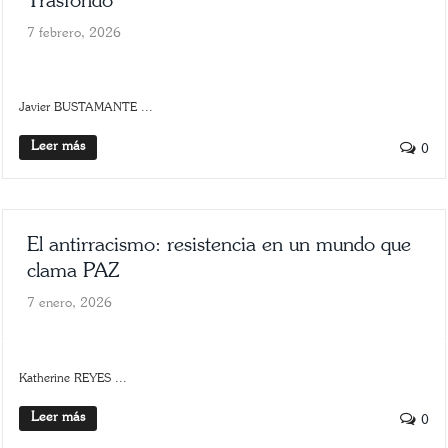
Trasfondo
7 febrero, 2026
SLIDER
TRASFONDO
Javier BUSTAMANTE ...
Leer más
0
El antirracismo: resistencia en un mundo que
clama PAZ
7 enero, 2026
ARTE
SCROLLER
Katherine REYES ...
Leer más
0