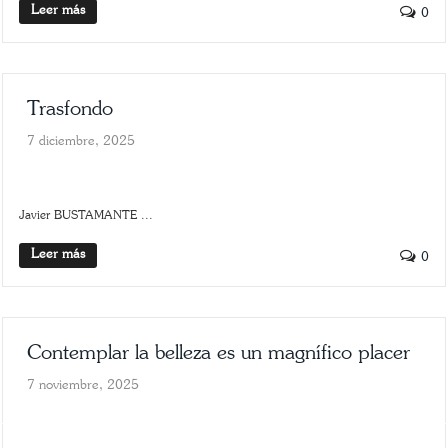
Leer más
0
Trasfondo
7 diciembre, 2025
SLIDER
TRASFONDO
Javier BUSTAMANTE ...
Leer más
0
Contemplar la belleza es un magnífico placer
7 noviembre, 2025
ARTE
SCROLLER