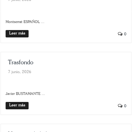
ARTE
SCROLLER
Montserrat ESPAÑOL ...
Leer más
0
Trasfondo
7 junio, 2026
SLIDER
TRASFONDO
Javier BUSTAMANTE ...
Leer más
0