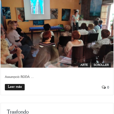
ARTE
SCROLLER
Assumpció RODÀ ...
Leer más
0
Trasfondo