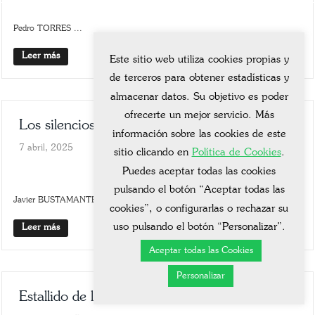
Pedro TORRES ...
Leer más
0
Este sitio web utiliza cookies propias y
de terceros para obtener estadísticas y
almacenar datos. Su objetivo es poder
ofrecerte un mejor servicio. Más
Los silencios
información sobre las cookies de este
7 abril, 2025
sitio clicando en
Política de Cookies
.
SLIDER
SOLEDAD Y SILENCIO
Puedes aceptar todas las cookies
pulsando el botón “Aceptar todas las
Javier BUSTAMANTE ...
cookies”, o configurarlas o rechazar su
uso pulsando el botón “Personalizar”.
Leer más
0
Aceptar todas las Cookies
Personalizar
Estallido de luz