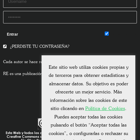
Remember Me
¿PERDISTE TU CONTRASEÑA?
Cada autor se hace responsable del contenido de sus escritos.
Este sitio web utiliza cookies propias y
RE es una publicación asociada a la
Universitas Albertiana.
de terceros para obtener estadísticas y
almacenar datos. Su objetivo es poder
ofrecerte un mejor servicio. Más
información sobre las cookies de este
sitio clicando en
Política de Cookies
.
Puedes aceptar todas las cookies
pulsando el botón “Aceptar todas las
cookies”, o configurarlas o rechazar su