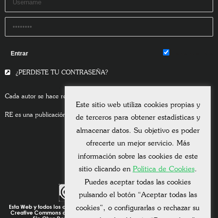
Remember Me
¿PERDISTE TU CONTRASEÑA?
Cada autor se hace responsable del contenido de sus escritos.
Este sitio web utiliza cookies propias y
RE es una publicación asociada a la
Universitas Albertiana.
de terceros para obtener estadísticas y
almacenar datos. Su objetivo es poder
ofrecerte un mejor servicio. Más
información sobre las cookies de este
sitio clicando en
Política de Cookies
.
Puedes aceptar todas las cookies
pulsando el botón “Aceptar todas las
cookies”, o configurarlas o rechazar su