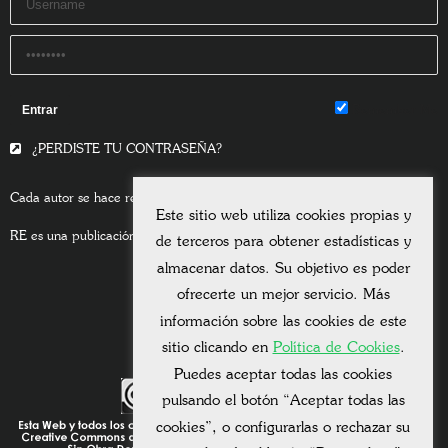
Remember Me
¿PERDISTE TU CONTRASEÑA?
Cada autor se hace responsable del contenido de sus escritos.
Este sitio web utiliza cookies propias y
RE es una publicación asociada a la
Universitas Albertiana.
de terceros para obtener estadísticas y
almacenar datos. Su objetivo es poder
ofrecerte un mejor servicio. Más
información sobre las cookies de este
sitio clicando en
Política de Cookies
.
Puedes aceptar todas las cookies
pulsando el botón “Aceptar todas las
cookies”, o configurarlas o rechazar su