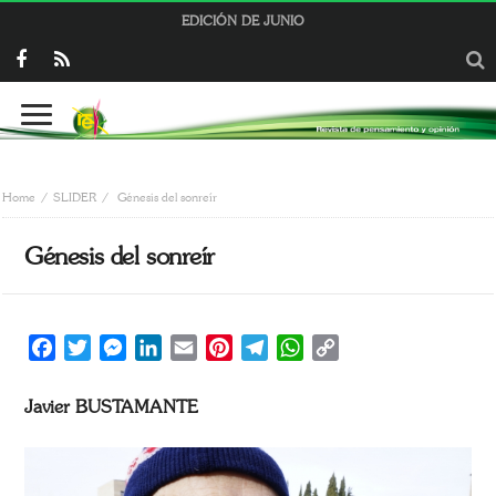
EDICIÓN DE JUNIO
Home
SLIDER
Génesis del sonreír
Génesis del sonreír
Facebook
Twitter
Messenger
LinkedIn
Email
Pinterest
Telegram
WhatsApp
Copy
Link
Javier BUSTAMANTE