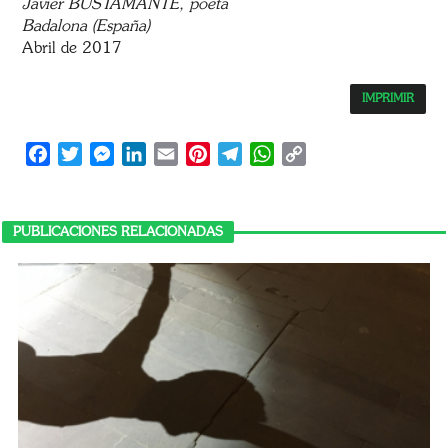
Javier BUSTAMANTE, p
oeta
Badalona (España)
Abril de 2017
IMPRIMIR
Facebook
Twitter
Messenger
LinkedIn
Email
Pinterest
Telegram
WhatsApp
Copy
Link
PUBLICACIONES RELACIONADAS