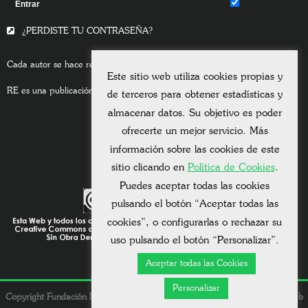
Remember Me
¿PERDISTE TU CONTRASEÑA?
Cada autor se hace responsable del contenido de sus escritos.
Este sitio web utiliza cookies propias y
RE es una publicación asociada a la
Universitas Albertiana.
de terceros para obtener estadísticas y
almacenar datos. Su objetivo es poder
ofrecerte un mejor servicio. Más
información sobre las cookies de este
sitio clicando en
Política de Cookies
.
Puedes aceptar todas las cookies
pulsando el botón “Aceptar todas las
cookies”, o configurarlas o rechazar su
uso pulsando el botón “Personalizar”.
Aceptar todas las Cookies
Personalizar
Copyright Fundación Dolores González Vda. Bigourdan © 2026. - Una web