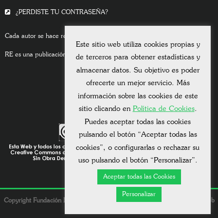
¿PERDISTE TU CONTRASEÑA?
Cada autor se hace responsable del contenido de sus escritos.
Este sitio web utiliza cookies propias y
RE es una publicación asociada a la
Universitas Albertiana.
de terceros para obtener estadísticas y
almacenar datos. Su objetivo es poder
ofrecerte un mejor servicio. Más
información sobre las cookies de este
sitio clicando en
Política de Cookies
.
Puedes aceptar todas las cookies
pulsando el botón “Aceptar todas las
cookies”, o configurarlas o rechazar su
uso pulsando el botón “Personalizar”.
Aceptar todas las Cookies
Personalizar
Copyright Fundación Dolores González Vda. Bigourdan © 2026. - Una web
de
Mauricio Mardones
.