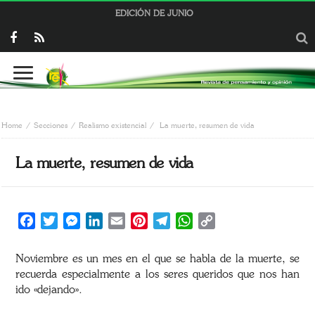
EDICIÓN DE JUNIO
Home
Secciones
Realismo existencial
La muerte, resumen de vida
La muerte, resumen de vida
Facebook
Twitter
Messenger
LinkedIn
Email
Pinterest
Telegram
WhatsApp
Copy
Link
Noviembre es un mes en el que se habla de la muerte, se
recuerda especialmente a los seres queridos que nos han
ido «dejando».