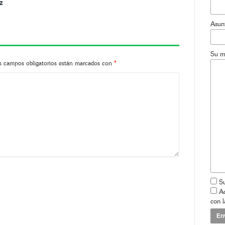
z
Asun
Su m
s campos obligatorios están marcados con
*
Su
Ac
con 