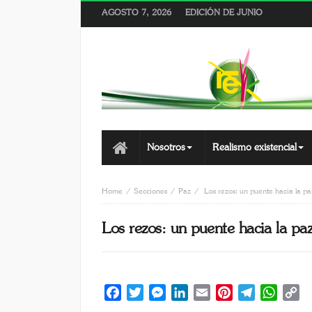
AGOSTO 7, 2026
EDICIÓN DE JUNIO
Nosotros
Realismo existencial
Home
Secciones
Paz
Los rezos: un puente hacia la pa
Los rezos: un puente hacia la pa
Facebook
Twitter
Messenger
LinkedIn
Email
Pinterest
Telegram
Whats
C
Li