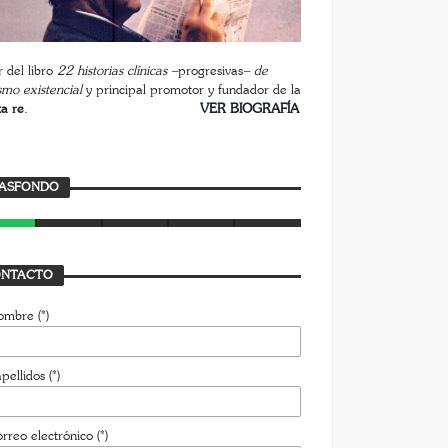
 del libro
22 historias clínicas –
progresivas
– de
smo existencial
y principal promotor y fundador de la
ta re
.
________________________
VER BIOGRAFÍA
rasfondo
ASFONDO
AVIER BUSTAMANTE
7 AGOSTO, 2026
NTACTO
ombre (*)
pellidos (*)
rreo electrónico (*)