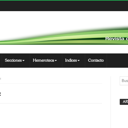
Secciones
Hemeroteca
Indices
Contacto
z
z
M
AR
J
App
opy
nk