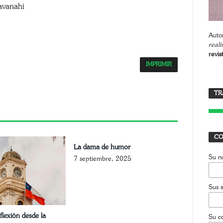
avanahi
Autor
reali
revis
IMPRIMIR
T
App
opy
TR
J
nk
CO
La dama de humor
Su n
7 septiembre, 2025
Sus a
flexión desde la
Su co