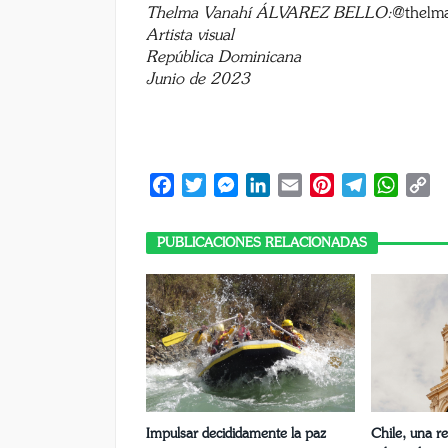
Thelma Vanahí ÁLVAREZ BELLO:
@thelm
Artista visual
República Dominicana
Junio de 2023
Facebook
Twitter
Messenger
LinkedIn
Email
Pinterest
Telegram
Whats
C
Li
PUBLICACIONES RELACIONADAS
Impulsar decididamente la paz
Chile, una re