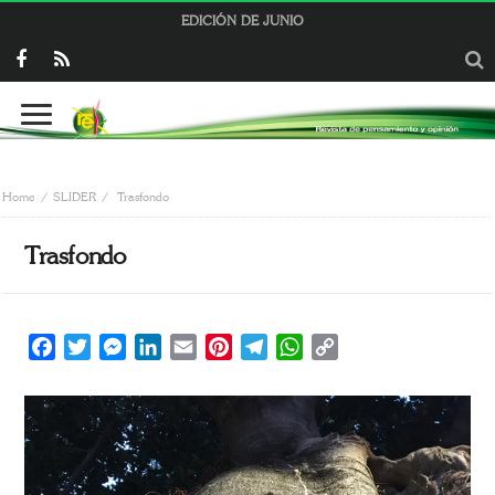
EDICIÓN DE JUNIO
Home
SLIDER
Trasfondo
Trasfondo
Facebook
Twitter
Messenger
LinkedIn
Email
Pinterest
Telegram
WhatsApp
Copy
Link