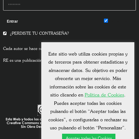
Remember Me
¿PERDISTE TU CONTRASEÑA?
Cada autor se hace responsable del contenido de sus escritos.
Este sitio web utiliza cookies propias y
RE es una publicación asociada a la
Universitas Albertiana.
de terceros para obtener estadísticas y
almacenar datos. Su objetivo es poder
ofrecerte un mejor servicio. Más
información sobre las cookies de este
sitio clicando en
Política de Cookies
.
Puedes aceptar todas las cookies
pulsando el botón “Aceptar todas las
cookies”, o configurarlas o rechazar su
uso pulsando el botón “Personalizar”.
Aceptar todas las Cookies