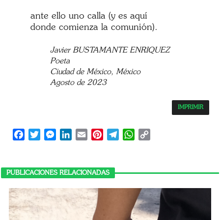
ante ello uno calla (y es aquí
donde comienza la comunión).
Javier BUSTAMANTE ENRIQUEZ
Poeta
Ciudad de México, México
Agosto de 2023
IMPRIMIR
Facebook
Twitter
Messenger
LinkedIn
Email
Pinterest
Telegram
WhatsApp
Copy
Link
PUBLICACIONES RELACIONADAS