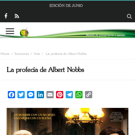
EDICIÓN DE JUNIO
Home
Secciones
Arte
La profecía de Albert Nobbs
La profecía de Albert Nobbs
Facebook
Twitter
Messenger
LinkedIn
Email
Pinterest
Telegram
WhatsApp
Copy
Link