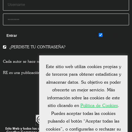
Remember Me
¿PERDISTE TU CONTRASEÑA?
Cada autor se hace responsable del contenido de sus escritos.
Este sitio web utiliza cookies propias y
RE es una publicación asociada a la
Universitas Albertiana.
de terceros para obtener estadísticas y
almacenar datos. Su objetivo es poder
ofrecerte un mejor servicio. Más
información sobre las cookies de este
sitio clicando en
Política de Cookies
.
Puedes aceptar todas las cookies
pulsando el botón “Aceptar todas las
cookies”, o configurarlas o rechazar su