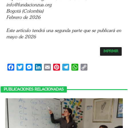
info@fundacionzua.org
Bogotá (Colombia)
Febrero de 2026
Este artículo tendrá una segunda parte que se publicará en
mayo de 2026
IMPRIMIR
Facebook
Twitter
Messenger
LinkedIn
Email
Pinterest
Telegram
WhatsApp
Copy
Link
PUBLICACIONES RELACIONADAS