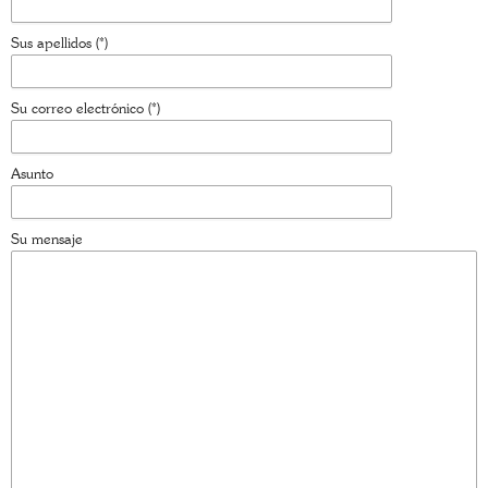
Trasfondo
JAVIER BUSTAMANTE
7 JUNIO, 2026
CONTACTO
Su nombre (*)
Sus apellidos (*)
Su correo electrónico (*)
Asunto