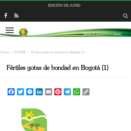
EDICIÓN DE JUNIO
Home
SLIDER
Fértiles gotas de bondad en Bogotá (1)
Fértiles gotas de bondad en Bogotá (1)
Facebook
Twitter
Messenger
LinkedIn
Email
Pinterest
Telegram
WhatsApp
Copy
Link