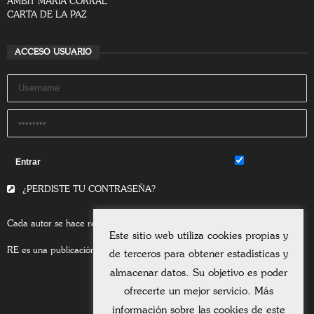
ÀMBIT MARIA CORRAL
CARTA DE LA PAZ
ACCESO USUARIO
Remember Me
¿PERDISTE TU CONTRASEÑA?
Cada autor se hace responsable del contenido de sus escritos.
Este sitio web utiliza cookies propias y
RE es una publicación asociada a la
Universitas Albertiana.
de terceros para obtener estadísticas y
almacenar datos. Su objetivo es poder
ofrecerte un mejor servicio. Más
información sobre las cookies de este