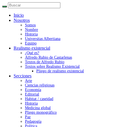
Inicio
Nosotros
Somos
Nombre
Historia
Universitas Albertiana
Equipo
Realismo existencial
¿Qué es?
Alfredo Rubio de Castarlenas
Textos de Alfredo Rubio
Textos sobre Realismo Existencial
Pliego de realismo existencial
Secciones
Arte
Ciencias religiosas
Economía
Editorial
Habitat / caseidad
Historia
Medicina global
Pliego monográfico
Paz
Pedagogía
Política