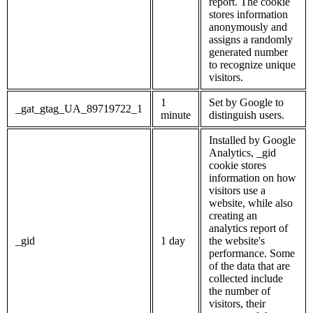
report. The cookie
stores information
anonymously and
assigns a randomly
generated number
to recognize unique
visitors.
1
Set by Google to
_gat_gtag_UA_89719722_1
minute
distinguish users.
Installed by Google
Analytics, _gid
cookie stores
information on how
visitors use a
website, while also
creating an
analytics report of
_gid
1 day
the website's
performance. Some
of the data that are
collected include
the number of
visitors, their