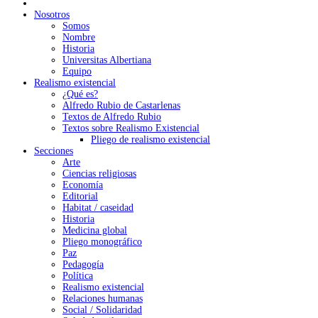
Nosotros
Somos
Nombre
Historia
Universitas Albertiana
Equipo
Realismo existencial
¿Qué es?
Alfredo Rubio de Castarlenas
Textos de Alfredo Rubio
Textos sobre Realismo Existencial
Pliego de realismo existencial
Secciones
Arte
Ciencias religiosas
Economía
Editorial
Habitat / caseidad
Historia
Medicina global
Pliego monográfico
Paz
Pedagogía
Política
Realismo existencial
Relaciones humanas
Social / Solidaridad