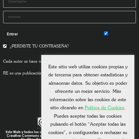
Remember Me
¿PERDISTE TU CONTRASEÑA?
Cada autor se hace responsable del contenido de sus escritos.
Este sitio web utiliza cookies propias y
RE es una publicación asociada a la
Universitas Albertiana.
de terceros para obtener estadísticas y
almacenar datos. Su objetivo es poder
ofrecerte un mejor servicio. Más
información sobre las cookies de este
sitio clicando en
Política de Cookies
.
Puedes aceptar todas las cookies
pulsando el botón “Aceptar todas las
cookies”, o configurarlas o rechazar su