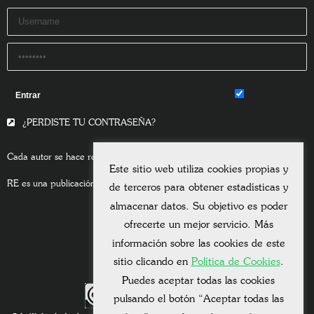
Remember Me
¿PERDISTE TU CONTRASEÑA?
Cada autor se hace responsable del contenido de sus escritos.
Este sitio web utiliza cookies propias y
RE es una publicación asociada a la
Universitas Albertiana.
de terceros para obtener estadísticas y
almacenar datos. Su objetivo es poder
ofrecerte un mejor servicio. Más
información sobre las cookies de este
sitio clicando en
Política de Cookies
.
Puedes aceptar todas las cookies
pulsando el botón “Aceptar todas las