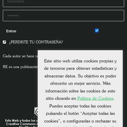
Remember Me
¿PERDISTE TU CONTRASEÑA?
Cada autor se hace responsable del contenido de sus escritos.
Este sitio web utiliza cookies propias y
RE es una publicación asociada a la
Universitas Albertiana.
de terceros para obtener estadísticas y
almacenar datos. Su objetivo es poder
ofrecerte un mejor servicio. Más
información sobre las cookies de este
sitio clicando en
Política de Cookies
.
Puedes aceptar todas las cookies
pulsando el botón “Aceptar todas las
cookies”, o configurarlas o rechazar su