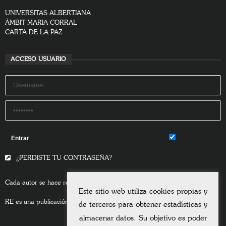
UNIVERSITAS ALBERTIANA
ÀMBIT MARIA CORRAL
CARTA DE LA PAZ
ACCESO USUARIO
Remember Me
¿PERDISTE TU CONTRASEÑA?
Cada autor se hace responsable del contenido de sus escritos.
Este sitio web utiliza cookies propias y
RE es una publicación asociada a la
Universitas Albertiana.
de terceros para obtener estadísticas y
almacenar datos. Su objetivo es poder