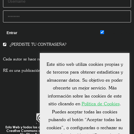
Remember Me
¿PERDISTE TU CONTRASEÑA?
Cada autor se hace responsable del contenido de sus escritos.
Este sitio web utiliza cookies propias y
RE es una publicación asociada a la
Universitas Albertiana.
de terceros para obtener estadísticas y
almacenar datos. Su objetivo es poder
ofrecerte un mejor servicio. Más
información sobre las cookies de este
sitio clicando en
Política de Cookies
.
Puedes aceptar todas las cookies
pulsando el botón “Aceptar todas las
cookies”, o configurarlas o rechazar su