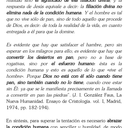
realidad sino
el significado de esa filiación divina
; y la
respuesta de Jesús equivale a decir: la
filiación divina
no
elimina nada de la condición humana
. Y el hombre es tal
que no vive sólo de pan, sino de todo aquello que procede
de Dios, es decir: de toda la realidad de la vida, en cuanto
entregada a él para que la domine.
Es evidente que hay que satisfacer el hambre, pero sin
esperar en los milagros para ello; es evidente que hay que
convertir los desiertos en pan
, pero no a base de
rogativas, sino por
el esfuerzo humano
: ésta es la
condición humana y esto es aquello de lo que «vive el
hombre». Porque
Dios no está con él sólo cuando tiene
pan, sino también cuando no lo tiene
, cuando cree estar
sin Él: ya que se le manifiesta precisamente en la llamada
a convertir en pan las piedras
”. (J. I. González Faus, La
Nueva Humanidad. Ensayo de Cristología. vol. I, Madrid,
1974, pp. 182-194).
En síntesis, para superar la tentación es necesario
abrazar
la condición humana
con sencillez y humildad, de modo