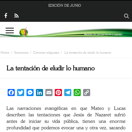
EDICIÓN DE JUNIO
Home
Secciones
Ciencias religiosas
La tentación de eludir lo humano
La tentación de eludir lo humano
Facebook
Twitter
Messenger
LinkedIn
Email
Pinterest
Telegram
WhatsApp
Copy
Link
Las narraciones evangélicas en que Mateo y Lucas
describen las tentaciones que Jesús de Nazaret sufrió
antes de iniciar su vida pública, tienen una enorme
profundidad que podemos evocar una y otra vez, sacando