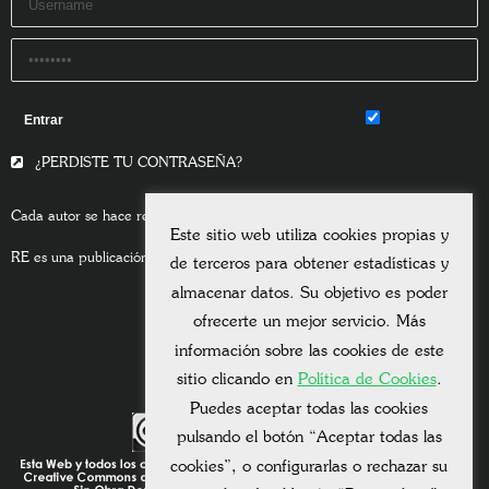
Remember Me
¿PERDISTE TU CONTRASEÑA?
Cada autor se hace responsable del contenido de sus escritos.
Este sitio web utiliza cookies propias y
RE es una publicación asociada a la
Universitas Albertiana.
de terceros para obtener estadísticas y
almacenar datos. Su objetivo es poder
ofrecerte un mejor servicio. Más
información sobre las cookies de este
sitio clicando en
Política de Cookies
.
Puedes aceptar todas las cookies
pulsando el botón “Aceptar todas las
cookies”, o configurarlas o rechazar su