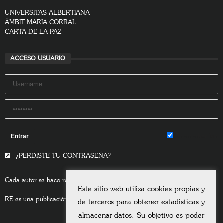
UNIVERSITAS ALBERTIANA
ÀMBIT MARIA CORRAL
CARTA DE LA PAZ
ACCESO USUARIO
Remember Me
¿PERDISTE TU CONTRASEÑA?
Cada autor se hace responsable del contenido de sus escritos.
Este sitio web utiliza cookies propias y
RE es una publicación asociada a la
Universitas Albertiana.
de terceros para obtener estadísticas y
almacenar datos. Su objetivo es poder