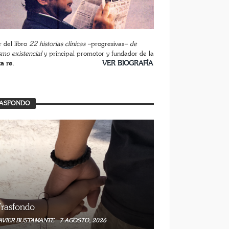
 del libro
22 historias clínicas –
progresivas
– de
smo existencial
y principal promotor y fundador de la
ta re
.
________________________
VER BIOGRAFÍA
ASFONDO
rasfondo
AVIER BUSTAMANTE
7 AGOSTO, 2026