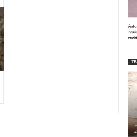
Autor
reali
revis
TR
T
J