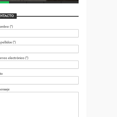
NTACTO
ombre (*)
pellidos (*)
rreo electrónico (*)
to
ensaje