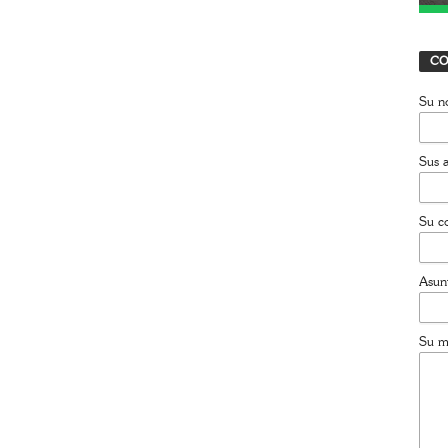
CO
Su n
Sus a
Su co
Asun
Su m