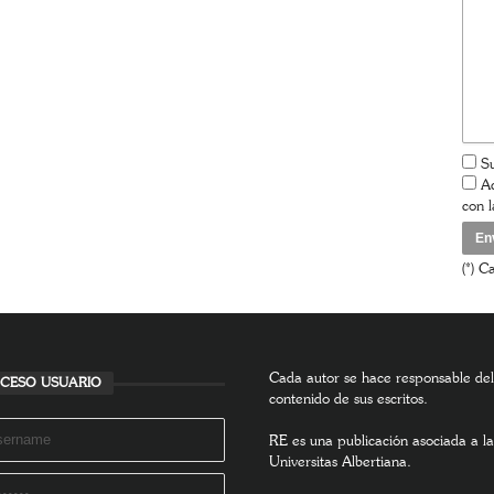
Su
Ac
con 
(*) C
Cada autor se hace responsable del
CESO USUARIO
contenido de sus escritos.
RE es una publicación asociada a la
Universitas Albertiana.