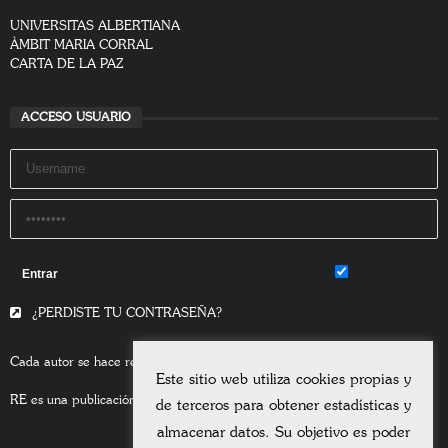
UNIVERSITAS ALBERTIANA
ÀMBIT MARIA CORRAL
CARTA DE LA PAZ
ACCESO USUARIO
Remember Me
¿PERDISTE TU CONTRASEÑA?
Cada autor se hace responsable del contenido de sus escritos.
Este sitio web utiliza cookies propias y
RE es una publicación asociada a la
Universitas Albertiana.
de terceros para obtener estadísticas y
almacenar datos. Su objetivo es poder