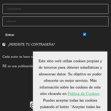
Remember Me
¿PERDISTE TU CONTRASEÑA?
Cada autor se hace responsable del contenido de sus escritos.
Este sitio web utiliza cookies propias y
RE es una publicación asociada a la
Universitas Albertiana.
de terceros para obtener estadísticas y
almacenar datos. Su objetivo es poder
ofrecerte un mejor servicio. Más
información sobre las cookies de este
sitio clicando en
Política de Cookies
.
Puedes aceptar todas las cookies
pulsando el botón “Aceptar todas las