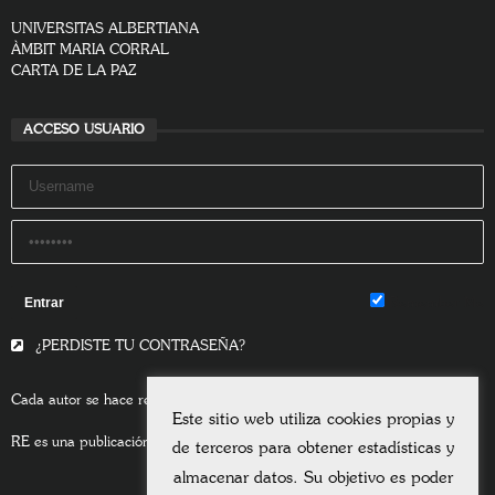
UNIVERSITAS ALBERTIANA
ÀMBIT MARIA CORRAL
CARTA DE LA PAZ
ACCESO USUARIO
Remember Me
¿PERDISTE TU CONTRASEÑA?
Cada autor se hace responsable del contenido de sus escritos.
Este sitio web utiliza cookies propias y
RE es una publicación asociada a la
Universitas Albertiana.
de terceros para obtener estadísticas y
almacenar datos. Su objetivo es poder