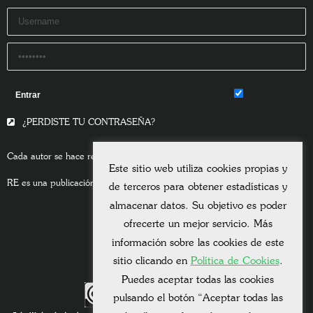
Remember Me
¿PERDISTE TU CONTRASEÑA?
Cada autor se hace responsable del contenido de sus escritos.
Este sitio web utiliza cookies propias y
RE es una publicación asociada a la
Universitas Albertiana.
de terceros para obtener estadísticas y
almacenar datos. Su objetivo es poder
ofrecerte un mejor servicio. Más
información sobre las cookies de este
sitio clicando en
Política de Cookies
.
Puedes aceptar todas las cookies
pulsando el botón “Aceptar todas las