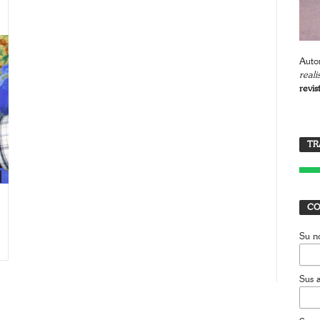
Autor
reali
revis
TR
T
J