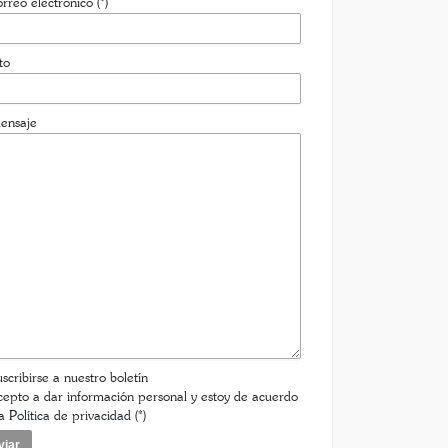
NTACTO
ombre (*)
pellidos (*)
rreo electrónico (*)
to
ensaje