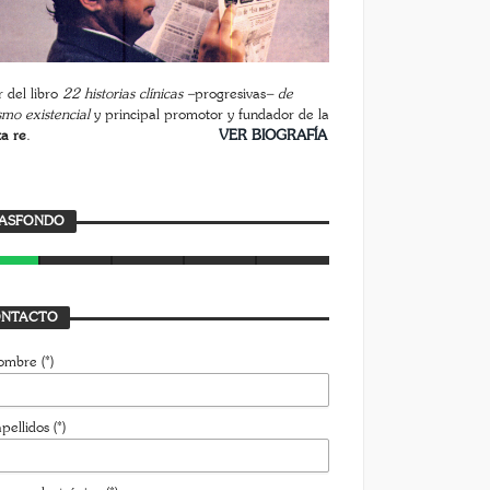
 del libro
22 historias clínicas –
progresivas
– de
smo existencial
y principal promotor y fundador de la
ta re
.
________________________
VER BIOGRAFÍA
ASFONDO
rasfondo
AVIER BUSTAMANTE
7 JULIO, 2026