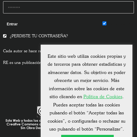
Remember Me
¿PERDISTE TU CONTRASEÑA?
Cada autor se hace responsable del contenido de sus escritos.
Este sitio web utiliza cookies propias y
RE es una publicación asociada a la
Universitas Albertiana.
de terceros para obtener estadísticas y
almacenar datos. Su objetivo es poder
ofrecerte un mejor servicio. Más
información sobre las cookies de este
sitio clicando en
Política de Cookies
.
Puedes aceptar todas las cookies
pulsando el botón “Aceptar todas las
cookies”, o configurarlas o rechazar su
uso pulsando el botón “Personalizar”.