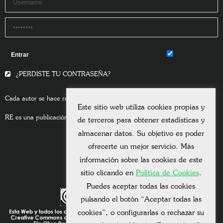
Remember Me
¿PERDISTE TU CONTRASEÑA?
Cada autor se hace responsable del contenido de sus escritos.
Este sitio web utiliza cookies propias y
RE es una publicación asociada a la
Universitas Albertiana.
de terceros para obtener estadísticas y
almacenar datos. Su objetivo es poder
ofrecerte un mejor servicio. Más
información sobre las cookies de este
sitio clicando en
Política de Cookies
.
Puedes aceptar todas las cookies
pulsando el botón “Aceptar todas las
cookies”, o configurarlas o rechazar su