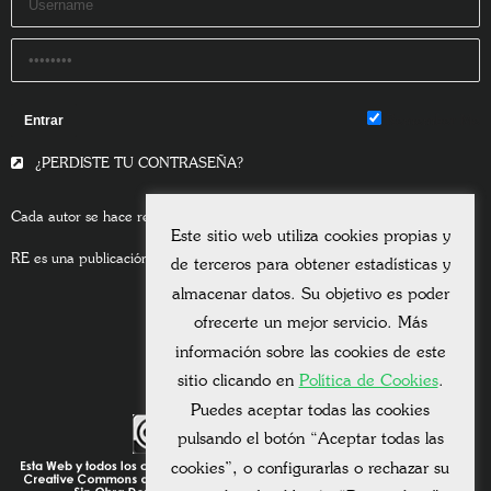
Remember Me
¿PERDISTE TU CONTRASEÑA?
Cada autor se hace responsable del contenido de sus escritos.
Este sitio web utiliza cookies propias y
RE es una publicación asociada a la
Universitas Albertiana.
de terceros para obtener estadísticas y
almacenar datos. Su objetivo es poder
ofrecerte un mejor servicio. Más
información sobre las cookies de este
sitio clicando en
Política de Cookies
.
Puedes aceptar todas las cookies
pulsando el botón “Aceptar todas las
cookies”, o configurarlas o rechazar su