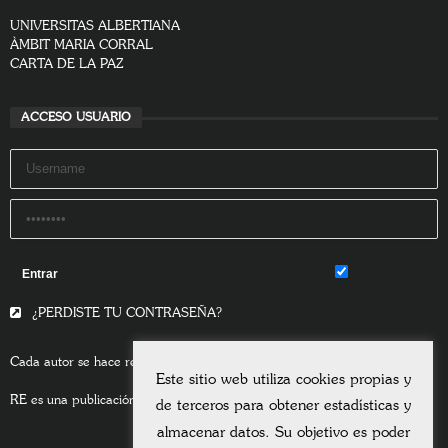
UNIVERSITAS ALBERTIANA
ÀMBIT MARIA CORRAL
CARTA DE LA PAZ
ACCESO USUARIO
Remember Me
¿PERDISTE TU CONTRASEÑA?
Cada autor se hace responsable del contenido de sus escritos.
Este sitio web utiliza cookies propias y
RE es una publicación asociada a la
Universitas Albertiana.
de terceros para obtener estadísticas y
almacenar datos. Su objetivo es poder