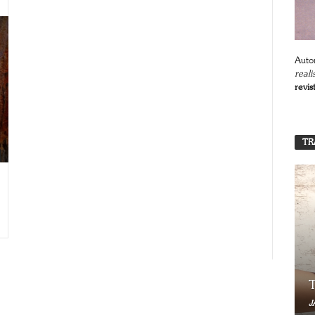
Autor
reali
revis
TR
T
J