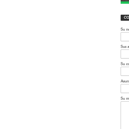
CO
Su n
Sus a
Su co
Asun
Su m