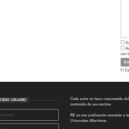
Su
Ac
con 
(*) C
Cada autor se hace responsable del
CESO USUARIO
contenido de sus escritos.
RE es una publicación asociada a la
Universitas Albertiana.