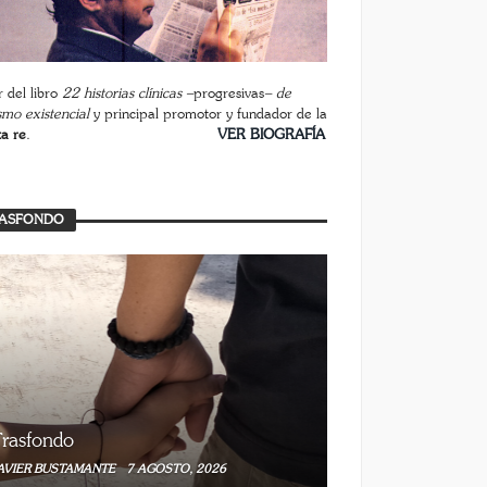
 del libro
22 historias clínicas –
progresivas
– de
smo existencial
y principal promotor y fundador de la
ta re
.
________________________
VER BIOGRAFÍA
ASFONDO
rasfondo
AVIER BUSTAMANTE
7 AGOSTO, 2026