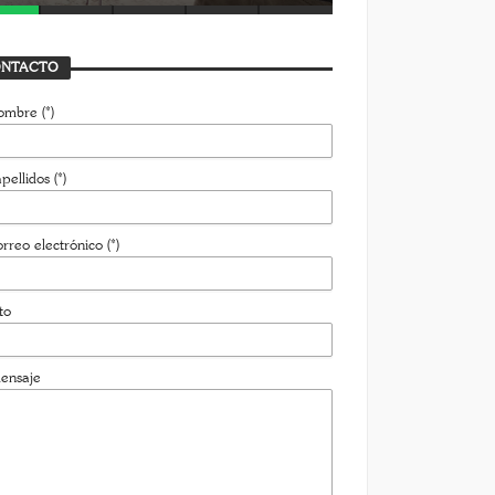
NTACTO
ombre (*)
pellidos (*)
rreo electrónico (*)
to
ensaje