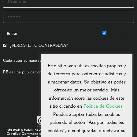
Remember Me
¿PERDISTE TU CONTRASEÑA?
Cada autor se hace responsable del contenido de sus escritos.
Este sitio web utiliza cookies propias y
RE es una publicación asociada a la
Universitas Albertiana.
de terceros para obtener estadísticas y
almacenar datos. Su objetivo es poder
ofrecerte un mejor servicio. Más
información sobre las cookies de este
sitio clicando en
Política de Cookies
.
Puedes aceptar todas las cookies
pulsando el botón “Aceptar todas las
cookies”, o configurarlas o rechazar su