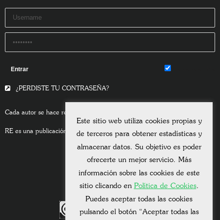
Remember Me
¿PERDISTE TU CONTRASEÑA?
Cada autor se hace responsable del contenido de sus escritos.
Este sitio web utiliza cookies propias y
RE es una publicación asociada a la
Universitas Albertiana.
de terceros para obtener estadísticas y
almacenar datos. Su objetivo es poder
ofrecerte un mejor servicio. Más
información sobre las cookies de este
sitio clicando en
Política de Cookies
.
Puedes aceptar todas las cookies
pulsando el botón “Aceptar todas las