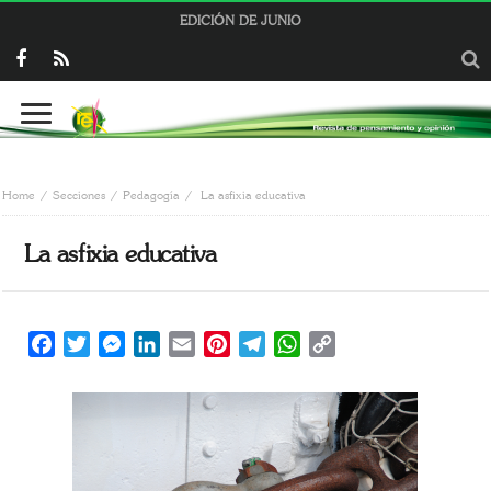
EDICIÓN DE JUNIO
Home
Secciones
Pedagogía
La asfixia educativa
La asfixia educativa
Facebook
Twitter
Messenger
LinkedIn
Email
Pinterest
Telegram
WhatsApp
Copy
Link