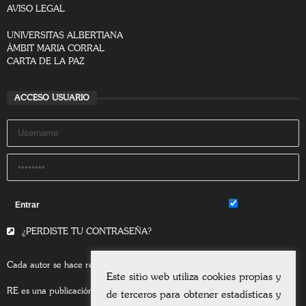
AVISO LEGAL
UNIVERSITAS ALBERTIANA
ÀMBIT MARIA CORRAL
CARTA DE LA PAZ
ACCESO USUARIO
Remember Me
¿PERDISTE TU CONTRASEÑA?
Cada autor se hace responsable del contenido de sus escritos.
Este sitio web utiliza cookies propias y
RE es una publicación asociada a la
Universitas Albertiana.
de terceros para obtener estadísticas y