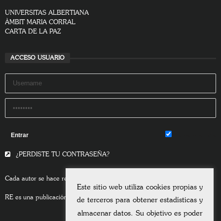
UNIVERSITAS ALBERTIANA
ÀMBIT MARIA CORRAL
CARTA DE LA PAZ
ACCESO USUARIO
Remember Me
¿PERDISTE TU CONTRASEÑA?
Cada autor se hace responsable del contenido de sus escritos.
Este sitio web utiliza cookies propias y
RE es una publicación asociada a la
Universitas Albertiana.
de terceros para obtener estadísticas y
almacenar datos. Su objetivo es poder