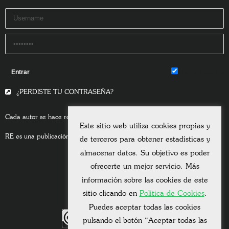
Remember Me
¿PERDISTE TU CONTRASEÑA?
Cada autor se hace responsable del contenido de sus escritos.
Este sitio web utiliza cookies propias y
RE es una publicación asociada a la
Universitas Albertiana.
de terceros para obtener estadísticas y
almacenar datos. Su objetivo es poder
ofrecerte un mejor servicio. Más
información sobre las cookies de este
sitio clicando en
Política de Cookies
.
Puedes aceptar todas las cookies
pulsando el botón “Aceptar todas las