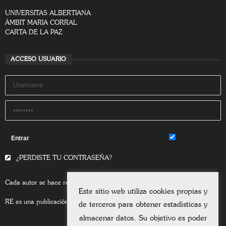
UNIVERSITAS ALBERTIANA
ÀMBIT MARIA CORRAL
CARTA DE LA PAZ
ACCESO USUARIO
Remember Me
¿PERDISTE TU CONTRASEÑA?
Cada autor se hace responsable del contenido de sus escritos.
Este sitio web utiliza cookies propias y
RE es una publicación asociada a la
Universitas Albertiana.
de terceros para obtener estadísticas y
almacenar datos. Su objetivo es poder