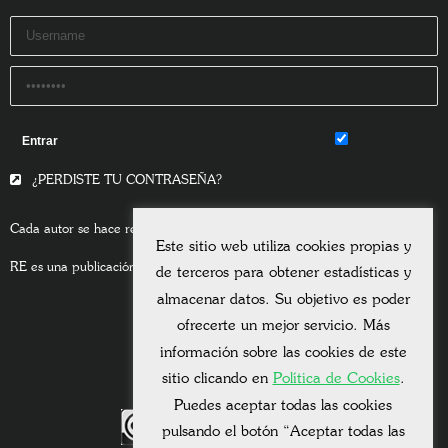
Remember Me
¿PERDISTE TU CONTRASEÑA?
Cada autor se hace responsable del contenido de sus escritos.
Este sitio web utiliza cookies propias y
RE es una publicación asociada a la
Universitas Albertiana.
de terceros para obtener estadísticas y
almacenar datos. Su objetivo es poder
ofrecerte un mejor servicio. Más
información sobre las cookies de este
sitio clicando en
Política de Cookies
.
Puedes aceptar todas las cookies
pulsando el botón “Aceptar todas las