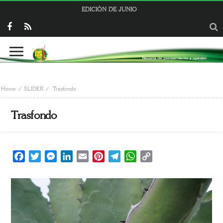
EDICIÓN DE JUNIO
Home
SLIDER
Trasfondo
Trasfondo
Facebook
Twitter
Messenger
LinkedIn
Email
Pinterest
Telegram
WhatsApp
Copy
Link