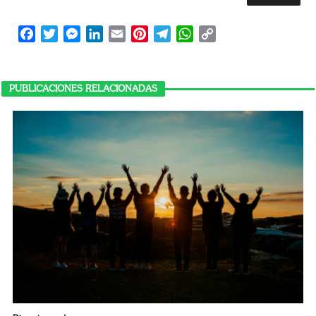
Facebook
Twitter
Messenger
LinkedIn
Email
Pinterest
Telegram
WhatsApp
Copy
Link
PUBLICACIONES RELACIONADAS