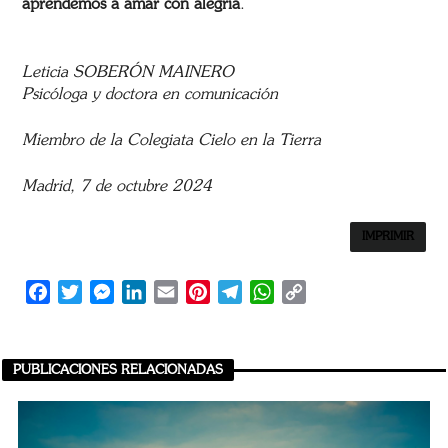
aprendemos a amar con alegría
.
Leticia SOBERÓN MAINERO
Psicóloga y doctora en comunicación
Miembro de la Colegiata Cielo en la Tierra
Madrid, 7 de octubre 2024
IMPRIMIR
Facebook
Twitter
Messenger
LinkedIn
Email
Pinterest
Telegram
WhatsApp
Copy
Link
PUBLICACIONES RELACIONADAS