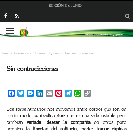
EDICIÓN DE JUNIO
Home
Secciones
Ciencias religiosas
Sin contradicciones
Sin contradicciones
Facebook
Twitter
Messenger
LinkedIn
Email
Pinterest
Telegram
WhatsApp
Copy
Link
Los seres humanos nos movemos entre deseos que son en
cierto
modo contradictorios
: querer una
vida estable
pero
también
variada
;
desear la compañía
de otros pero
también
la libertad del solitario
; poder
tomar rápidas