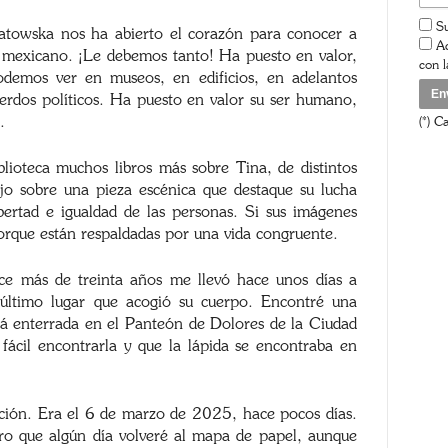
Su
atowska nos ha abierto el corazón para conocer a
Ac
XX mexicano. ¡Le debemos tanto! Ha puesto en valor,
con 
odemos ver en museos, en edificios, en adelantos
uerdos políticos. Ha puesto en valor su ser humano,
.
(*) C
lioteca muchos libros más sobre Tina, de distintos
jo sobre una pieza escénica que destaque su lucha
bertad e igualdad de las personas. Si sus imágenes
porque están respaldadas por una vida congruente.
e más de treinta años me llevó hace unos días a
 último lugar que acogió su cuerpo. Encontré una
stá enterrada en el Panteón de Dolores de la Ciudad
fácil encontrarla y que la lápida se encontraba en
ción. Era el 6 de marzo de 2025, hace pocos días.
ro que algún día volveré al mapa de papel, aunque