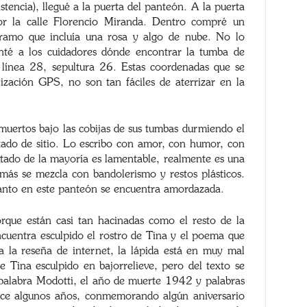
tencia), llegué a la puerta del panteón. A la puerta
or la calle Florencio Miranda. Dentro compré un
 ramo que incluía una rosa y algo de nube. No lo
unté a los cuidadores dónde encontrar la tumba de
, línea 28, sepultura 26. Estas coordenadas que se
ización GPS, no son tan fáciles de aterrizar en la
muertos bajo las cobijas de sus tumbas durmiendo el
tado de sitio. Lo escribo con amor, con humor, con
stado de la mayoría es lamentable, realmente es una
más se mezcla con bandolerismo y restos plásticos.
nto en este panteón se encuentra amordazada.
orque están casi tan hacinadas como el resto de la
encuentra esculpido el rostro de Tina y el poema que
a la reseña de internet, la lápida está en muy mal
e Tina esculpido en bajorrelieve, pero del texto se
 palabra Modotti, el año de muerte 1942 y palabras
ace algunos años, conmemorando algún aniversario