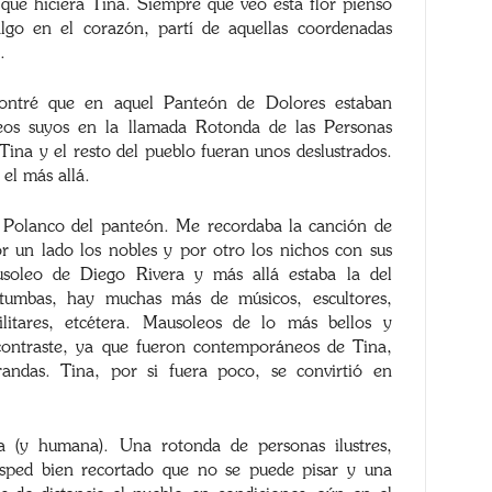
 que hiciera Tina. Siempre que veo esta flor pienso
lgo en el corazón, partí de aquellas coordenadas
.
contré que en aquel Panteón de Dolores estaban
eos suyos en la llamada Rotonda de las Personas
 Tina y el resto del pueblo fueran unos deslustrados.
el más allá.
el Polanco del panteón. Me recordaba la canción de
 un lado los nobles y por otro los nichos con sus
usoleo de Diego Rivera y más allá estaba la del
tumbas, hay muchas más de músicos, escultores,
 militares, etcétera. Mausoleos de lo más bellos y
 contraste, ya que fueron contemporáneos de Tina,
andas. Tina, por si fuera poco, se convirtió en
a (y humana). Una rotonda de personas ilustres,
sped bien recortado que no se puede pisar y una