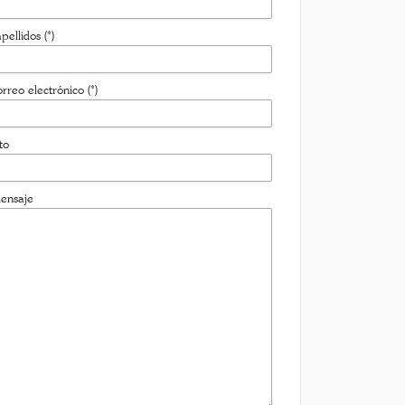
pellidos (*)
rreo electrónico (*)
to
ensaje