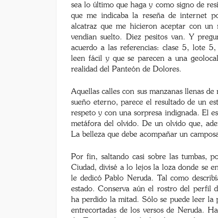
sea lo último que haga y como signo de resis
que me indicaba la reseña de internet p
alcatraz que me hicieron aceptar con un
vendían suelto. Diez pesitos van. Y preg
acuerdo a las referencias: clase 5, lote 5
leen fácil y que se parecen a una geolocal
realidad del Panteón de Dolores.
Aquellas calles con sus manzanas llenas de 
sueño eterno, parece el resultado de un es
respeto y con una sorpresa indignada. El e
metáfora del olvido. De un olvido que, ade
La belleza que debe acompañar un camposa
Por fin, saltando casi sobre las tumbas, p
Ciudad, divisé a lo lejos la loza donde se 
le dedicó Pablo Neruda. Tal como describí
estado. Conserva aún el rostro del perfil d
ha perdido la mitad. Sólo se puede leer la
entrecortadas de los versos de Neruda. H