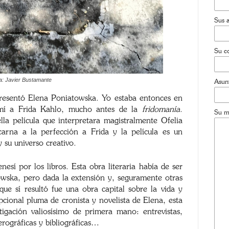
Sus a
Su co
a: Javier Bustamante
Asun
resentó Elena Poniatowska. Yo estaba entonces en
 mí a Frida Kahlo, mucho antes de la
fridomanía
.
Su m
lla película que interpretara magistralmente Ofelia
carna a la perfección a Frida y la película es un
 su universo creativo.
sí por los libros. Esta obra literaria había de ser
wska, pero dada la extensión y, seguramente otras
que sí resultó fue una obra capital sobre la vida y
ional pluma de cronista y novelista de Elena, esta
tigación valiosísimo de primera mano: entrevistas,
erográficas y bibliográficas…