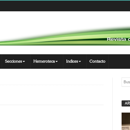
Secciones
Hemeroteca
Indices
Contacto
AR
App
opy
nk