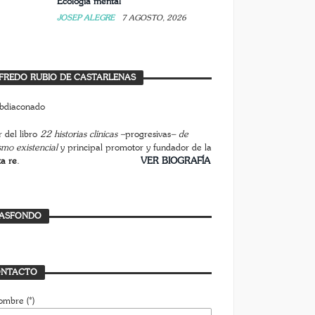
Ecología mental
JOSEP ALEGRE
7 AGOSTO, 2026
FREDO RUBIO DE CASTARLENAS
 del libro
22 historias clínicas –
progresivas
– de
smo existencial
y principal promotor y fundador de la
ta re
.
________________________
VER BIOGRAFÍA
ASFONDO
NTACTO
ombre (*)