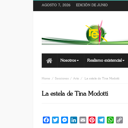
AGOSTO 7, 2026
EDICIÓN DE JUNIO
Nosotros
Realismo existencial
Home
Secciones
Arte
La estela de Tina Modotti
La estela de Tina Modotti
Facebook
Twitter
Messenger
LinkedIn
Email
Pinterest
Telegram
Whats
C
Li