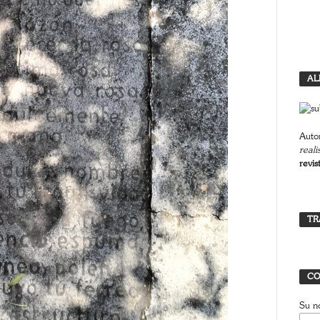
AL
Autor
reali
revis
TR
CO
Su n