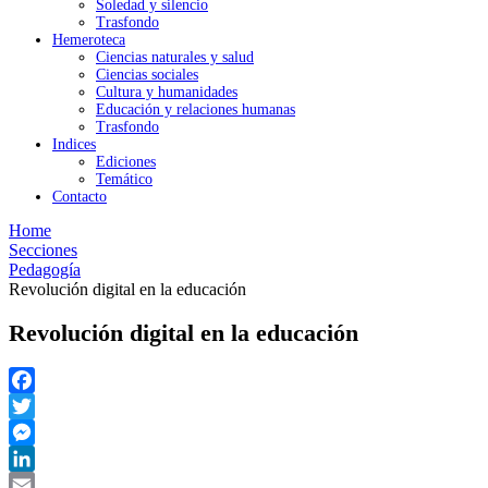
Soledad y silencio
Trasfondo
Hemeroteca
Ciencias naturales y salud
Ciencias sociales
Cultura y humanidades
Educación y relaciones humanas
Trasfondo
Indices
Ediciones
Temático
Contacto
Home
Secciones
Pedagogía
Revolución digital en la educación
Revolución digital en la educación
Facebook
Twitter
Messenger
LinkedIn