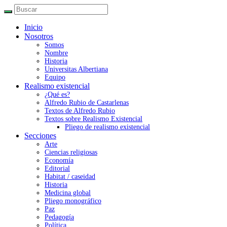
Inicio
Nosotros
Somos
Nombre
Historia
Universitas Albertiana
Equipo
Realismo existencial
¿Qué es?
Alfredo Rubio de Castarlenas
Textos de Alfredo Rubio
Textos sobre Realismo Existencial
Pliego de realismo existencial
Secciones
Arte
Ciencias religiosas
Economía
Editorial
Habitat / caseidad
Historia
Medicina global
Pliego monográfico
Paz
Pedagogía
Política