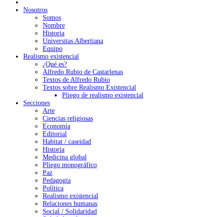
Nosotros
Somos
Nombre
Historia
Universitas Albertiana
Equipo
Realismo existencial
¿Qué es?
Alfredo Rubio de Castarlenas
Textos de Alfredo Rubio
Textos sobre Realismo Existencial
Pliego de realismo existencial
Secciones
Arte
Ciencias religiosas
Economía
Editorial
Habitat / caseidad
Historia
Medicina global
Pliego monográfico
Paz
Pedagogía
Política
Realismo existencial
Relaciones humanas
Social / Solidaridad