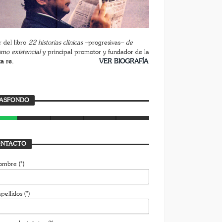
 del libro
22 historias clínicas –
progresivas
– de
smo existencial
y principal promotor y fundador de la
ta re
.
________________________
VER BIOGRAFÍA
rasfondo
ASFONDO
AVIER BUSTAMANTE
7 AGOSTO, 2026
NTACTO
ombre (*)
pellidos (*)