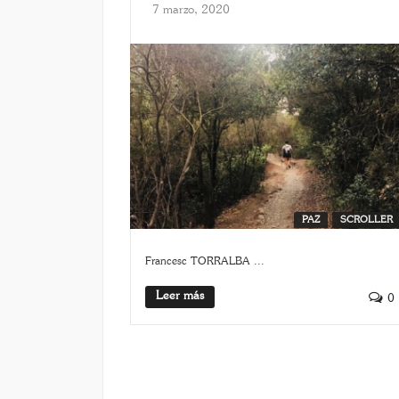
7 marzo, 2020
PAZ
SCROLLER
Francesc TORRALBA ...
Leer más
0