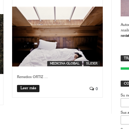
Autor
reali
revis
T
TR
J
MEDICINA GLOBAL
SLIDER
Remedios ORTIZ ...
CO
Leer más
0
Su n
Sus a