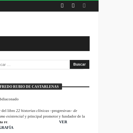
FREDO RUBIO DE CASTARLENAS
 del libro
22 historias clínicas –
progresivas
– de
smo existencial
y principal promotor y fundador de la
ta re
.
________________________
VER
GRAFÍA