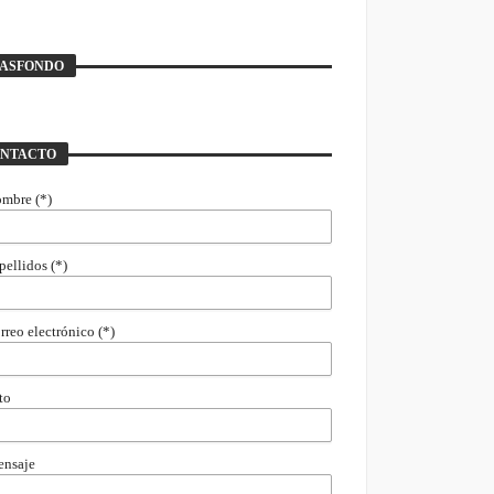
ASFONDO
NTACTO
ombre (*)
pellidos (*)
rreo electrónico (*)
to
ensaje