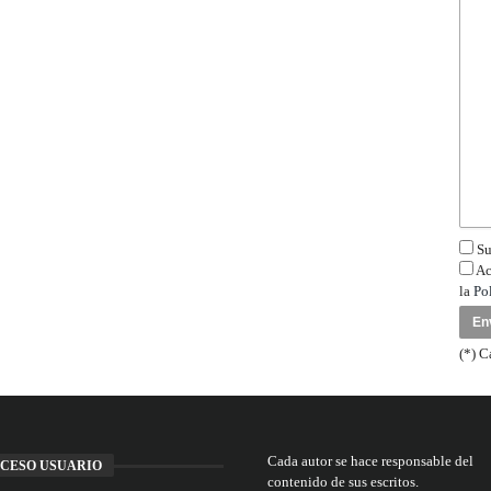
Su
Ac
la
Po
(*) C
Cada autor se hace responsable del
CESO USUARIO
contenido de sus escritos.