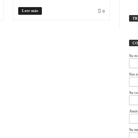
Leer más
0
TR
CO
Su n
Sus a
Su co
Asun
Su m