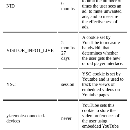
to limit the number of
6
NID
times the user sees an
months
ad, to mute unwanted
ads, and to measure
the effectiveness of
ads.
A cookie set by
5
YouTube to measure
months
bandwidth that
VISITOR_INFO1_LIVE
27
determines whether
days
the user gets the new
or old player interface.
YSC cookie is set by
Youtube and is used to
YSC
session
track the views of
embedded videos on
Youtube pages.
YouTube sets this
cookie to store the
yt-remote-connected-
video preferences of
never
devices
the user using
embedded YouTube