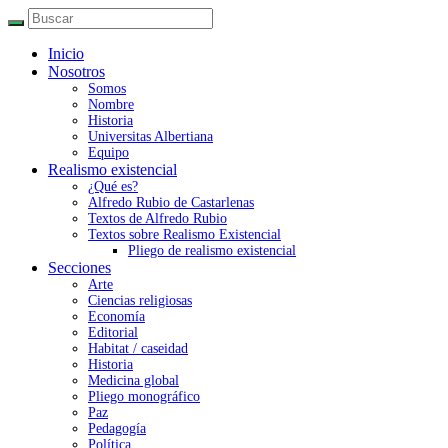
Inicio
Nosotros
Somos
Nombre
Historia
Universitas Albertiana
Equipo
Realismo existencial
¿Qué es?
Alfredo Rubio de Castarlenas
Textos de Alfredo Rubio
Textos sobre Realismo Existencial
Pliego de realismo existencial
Secciones
Arte
Ciencias religiosas
Economía
Editorial
Habitat / caseidad
Historia
Medicina global
Pliego monográfico
Paz
Pedagogía
Política