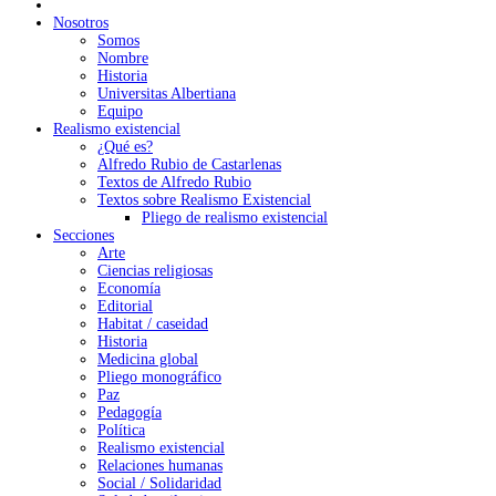
Nosotros
Somos
Nombre
Historia
Universitas Albertiana
Equipo
Realismo existencial
¿Qué es?
Alfredo Rubio de Castarlenas
Textos de Alfredo Rubio
Textos sobre Realismo Existencial
Pliego de realismo existencial
Secciones
Arte
Ciencias religiosas
Economía
Editorial
Habitat / caseidad
Historia
Medicina global
Pliego monográfico
Paz
Pedagogía
Política
Realismo existencial
Relaciones humanas
Social / Solidaridad