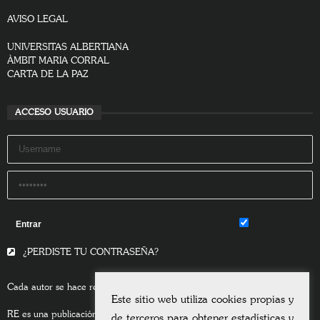
AVISO LEGAL
UNIVERSITAS ALBERTIANA
ÀMBIT MARIA CORRAL
CARTA DE LA PAZ
ACCESO USUARIO
Remember Me
¿PERDISTE TU CONTRASEÑA?
Cada autor se hace responsable del contenido de sus escritos.
Este sitio web utiliza cookies propias y
RE es una publicación asociada a la
Universitas Albertiana.
de terceros para obtener estadísticas y