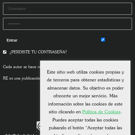
Remember Me
¿PERDISTE TU CONTRASEÑA?
Cada autor se hace responsable del contenido de sus escritos.
Este sitio web utiliza cookies propias y
RE es una publicación asociada a la
Universitas Albertiana.
de terceros para obtener estadísticas y
almacenar datos. Su objetivo es poder
ofrecerte un mejor servicio. Más
información sobre las cookies de este
sitio clicando en
Política de Cookies
.
Puedes aceptar todas las cookies
pulsando el botón “Aceptar todas las