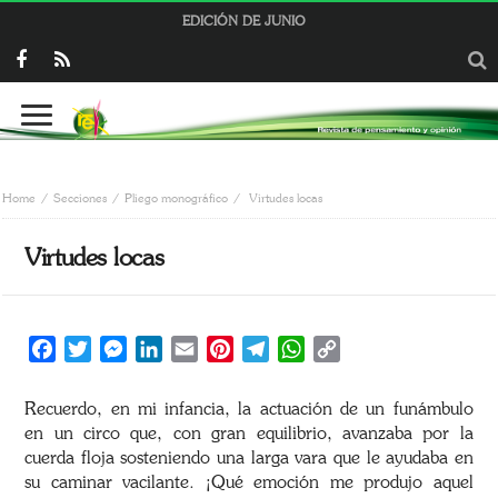
EDICIÓN DE JUNIO
Home
Secciones
Pliego monográfico
Virtudes locas
Virtudes locas
Facebook
Twitter
Messenger
LinkedIn
Email
Pinterest
Telegram
WhatsApp
Copy
Link
Recuerdo, en mi infancia, la actuación de un funámbulo
en un circo que, con gran equilibrio, avanzaba por la
cuerda floja sosteniendo una larga vara que le ayudaba en
su caminar vacilante. ¡Qué emoción me produjo aquel