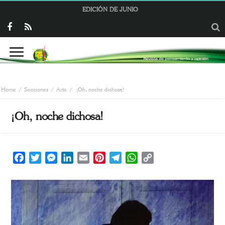
EDICIÓN DE JUNIO
Home
Secciones
Arte
¡Oh, noche dichosa!
¡Oh, noche dichosa!
Facebook
Twitter
Messenger
LinkedIn
Email
Pinterest
Telegram
WhatsApp
Copy
Link